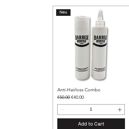
Neu
Anti-Hairloss Combo
Regular Price
Sale Price
€50.00
€40.00
Add to Cart