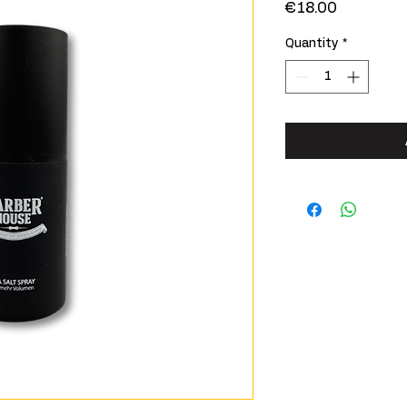
Price
€18.00
Quantity
*