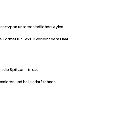
e Haartypen unterschiedlicher Styles
e Formel für Textur verleiht dem Haar
n die Spitzen – in das
assieren und bei Bedarf föhnen.