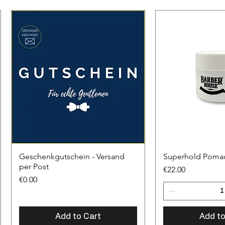
Geschenkgutschein - Versand
Superhold Poma
per Post
Price
€22.00
Price
€0.00
Add to Cart
Add to