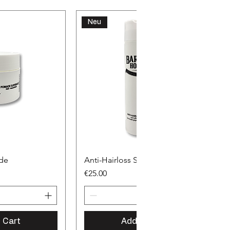
Neu
de
Anti-Hairloss Shampoo
Price
€25.00
 Cart
Add to Cart