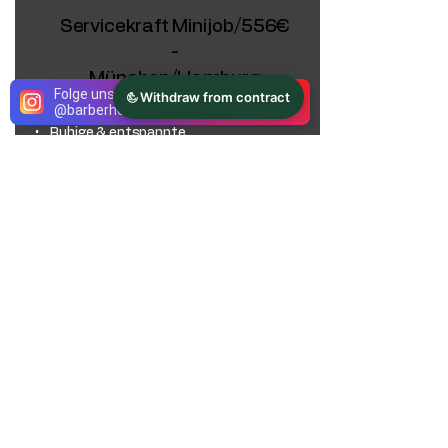
Servicekraft Minijob/556€
-
München/Hamburg
Folge uns gerne auf Instagram
@
barberhouse.herrensalon
Das erwartet dich:
• Ruhige & entspannte
Arbeitsatmosphäre
• Aufregende Produkte und Marken wie
unsere Eigenmarke, Acqua di Parma und
viele mehr…
• Ein unterstützendes und vor allem
dankbares Team
Wir erwarten:
• Ein gepflegtes Auftreten
• Spaß an der Arbeit mit Menschen.
• Freude an der Marke „Barber House“
• Selbstständige Arbeitsweise,
Zuverlässigkeit und