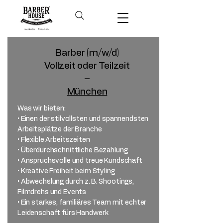
Barber (m/w/d)
Vollzeit oder Teilzeit
–
München
Was wir bieten:
• Einen der stilvollsten und spannendsten
Arbeitsplätze der Branche
• Flexible Arbeitszeiten
• Überdurchschnittliche Bezahlung
• Anspruchsvolle und treue Kundschaft
• Kreative Freiheit beim Styling
• Abwechslung durch z. B. Shootings,
Filmdrehs und Events
• Ein starkes, familiäres Team mit echter
Leidenschaft fürs Handwerk