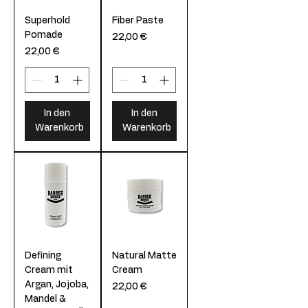
Superhold
Fiber Paste
Pomade
Preis
22,00 €
Preis
22,00 €
In den
In den
Warenkorb
Warenkorb
Defining
Natural Matte
Cream mit
Cream
Argan, Jojoba,
Preis
22,00 €
Mandel &