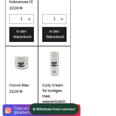
Kokosnuss Öl
Preis
22,00 €
In den
In den
Warenkorb
Warenkorb
Cocos Wax
Curly Cream
für lockiges
Preis
22,00 €
Haar,
wasserlöslich
Preis
22,00 €
Folge uns gerne auf Instagram
@
barberhouse.herrensalon